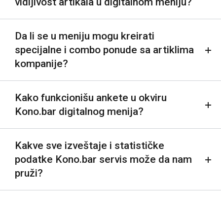
vidljivost artikala u digitalnom meniju?
Da li se u meniju mogu kreirati
specijalne i combo ponude sa artiklima
kompanije?
Kako funkcionišu ankete u okviru
Kono.bar digitalnog menija?
Kakve sve izveštaje i statističke
podatke Kono.bar servis može da nam
pruži?